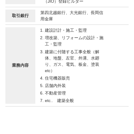
（JIO）登録ビルダー
第四北越銀行、大光銀行、長岡信
取引銀⾏
⽤⾦庫
建設計計・施工・監理
増改築、リフォームの設計・施
工・監理
建築に付随する工事全般（解
体、地盤、左官、外溝、⽔廻
り、ガス、電気、板⾦、塗装
業務内容
etc）
住宅機器販売
店舗内外装
不動産管理
etc.. 建築全般